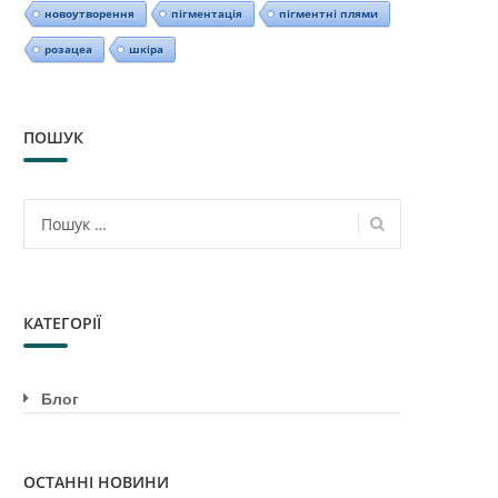
новоутворення
пігментація
пігментні плями
розацеа
шкіра
ПОШУК
Пошук:
КАТЕГОРІЇ
Блог
ОСТАННІ НОВИНИ