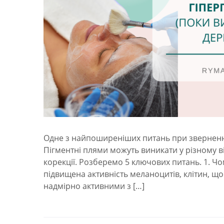
Одне з найпоширеніших питань при зверненні 
Пігментні плями можуть виникати у різному віц
корекції. Розберемо 5 ключових питань. 1. Ч
підвищена активність меланоцитів, клітин, щ
надмірно активними з […]