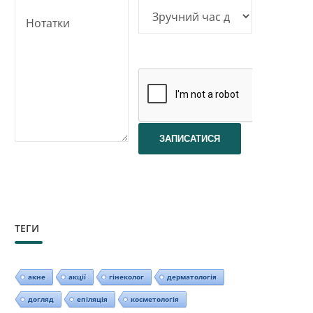
ТЕГИ
акне
акції
гінеколог
дерматологія
догляд
епіляція
косметологія