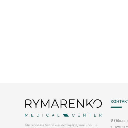
КОНТАК
Оболонс
Ми зібрали безпечні методики, найновіше
073 117