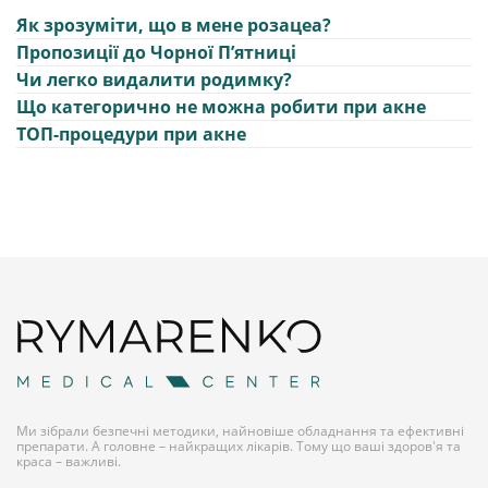
Як зрозуміти, що в мене розацеа?
Пропозиції до Чорної Пʼятниці
Чи легко видалити родимку?
Що категорично не можна робити при акне
ТОП-процедури при акне
Ми зібрали безпечні методики, найновіше обладнання та ефективні
препарати. А головне – найкращих лікарів. Тому що ваші здоров'я та
краса – важливі.