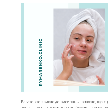
Багато хто звикає до висипань і вважає, що 
акне — це не косметична дрібниця, а реальне