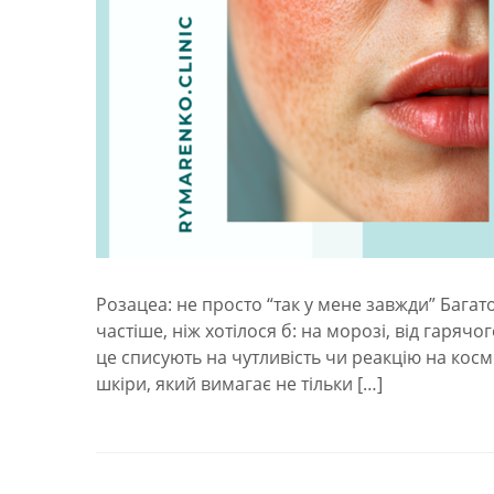
Розацеа: не просто “так у мене завжди” Бага
частіше, ніж хотілося б: на морозі, від гарячо
це списують на чутливість чи реакцію на косме
шкіри, який вимагає не тільки […]