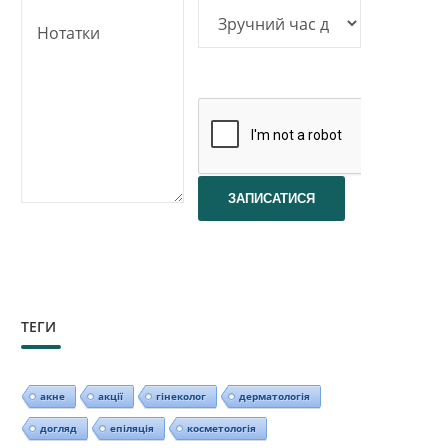
ТЕГИ
акне
акції
гінеколог
дерматологія
догляд
епіляція
косметологія