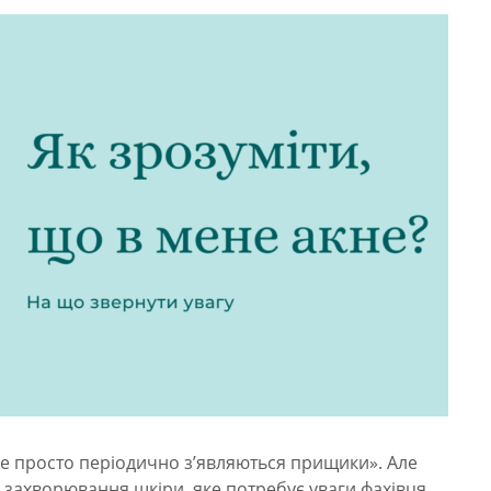
«це просто періодично з’являються прищики». Але
 захворювання шкіри, яке потребує уваги фахівця.