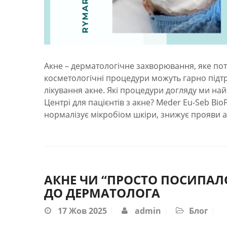
Акне – дерматологічне захворювання, яке по
косметологічні процедури можуть гарно підт
лікування акне. Які процедури догляду ми н
Центрі для пацієнтів з акне? Meder Eu-Seb Bi
нормалізує мікробіом шкіри, знижує прояви а
АКНЕ ЧИ “ПРОСТО ПОСИПАЛО
ДО ДЕРМАТОЛОГА
17
Жов 2025
admin
Блог