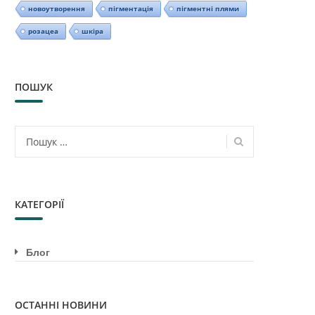
новоутворення
пігментація
пігментні плями
розацеа
шкіра
ПОШУК
Пошук:
КАТЕГОРІЇ
Блог
ОСТАННІ НОВИНИ