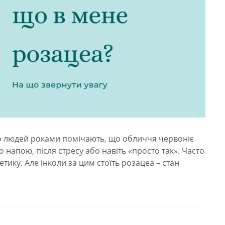
то людей роками помічають, що обличчя червоніє
го напою, після стресу або навіть «просто так». Часто
тику. Але інколи за цим стоїть розацеа – стан