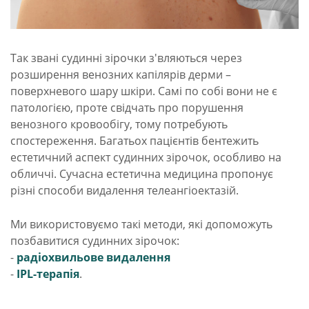
Так звані судинні зірочки з'вляються через
розширення венозних капілярів дерми –
поверхневого шару шкіри. Самі по собі вони не є
патологією, проте свідчать про порушення
венозного кровообігу, тому потребують
спостереження. Багатьох пацієнтів бентежить
естетичний аспект судинних зірочок, особливо на
обличчі. Сучасна естетична медицина пропонує
різні способи видалення телеангіоектазій.
Ми використовуємо такі методи, які допоможуть
позбавитися судинних зірочок:
-
радіохвильове видалення
-
IPL-терапія
.