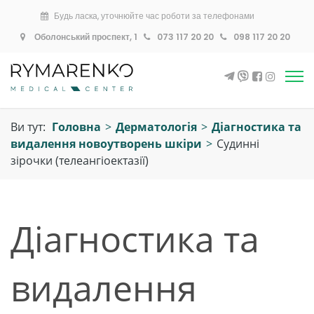
Будь ласка, уточнюйте час роботи за телефонами
Оболонський проспект, 1
073 117 20 20
098 117 20 20
Ви тут:
Головна
>
Дерматологія
>
Діагностика та
видалення новоутворень шкіри
>
Судинні
зірочки (телеангіоектазії)
Діагностика та
видалення