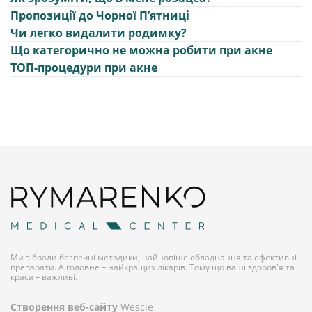
Пропозиції до Чорної Пʼятниці
Чи легко видалити родимку?
Що категорично не можна робити при акне
ТОП-процедури при акне
Ми зібрали безпечні методики, найновіше обладнання та ефективні
препарати. А головне – найкращих лікарів. Тому що ваші здоров'я та
краса – важливі.
Створення веб-сайту
Wescle