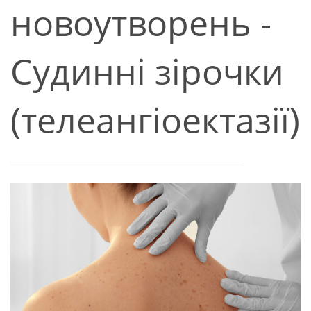
новоутворень -
Судинні зірочки
(телеангіоектазії)