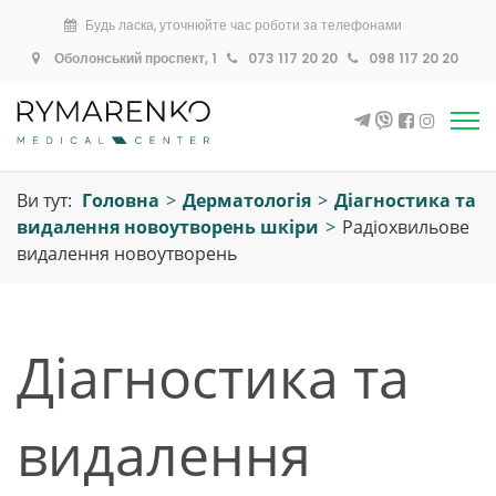
Будь ласка, уточнюйте час роботи за телефонами
Оболонський проспект, 1
073 117 20 20
098 117 20 20
Ви тут:
Головна
>
Дерматологія
>
Діагностика та
видалення новоутворень шкіри
>
Радіохвильове
видалення новоутворень
Діагностика та
видалення