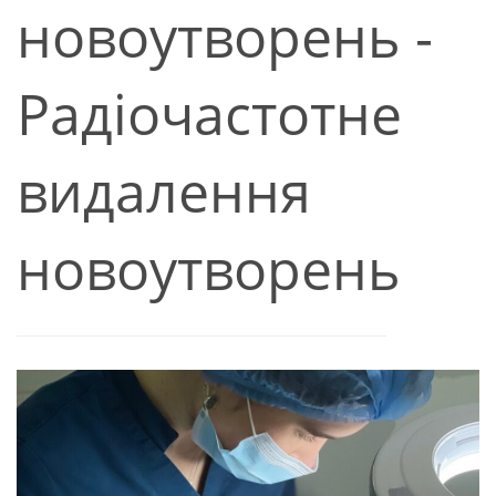
новоутворень -
Радіочастотне
видалення
новоутворень