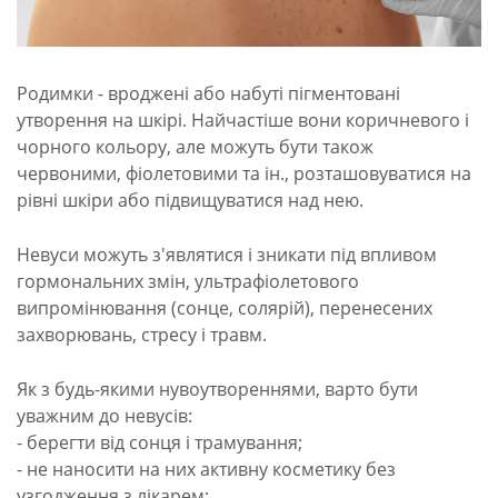
Родимки - вроджені або набуті пігментовані
утворення на шкірі. Найчастіше вони коричневого і
чорного кольору, але можуть бути також
червоними, фіолетовими та ін., розташовуватися на
рівні шкіри або підвищуватися над нею.
Невуси можуть з'являтися і зникати під впливом
гормональних змін, ультрафіолетового
випромінювання (сонце, солярій), перенесених
захворювань, стресу і травм.
Як з будь-якими нувоутвореннями, варто бути
уважним до невусів:
- берегти від сонця і трамування;
- не наносити на них активну косметику без
узгодження з лікарем;