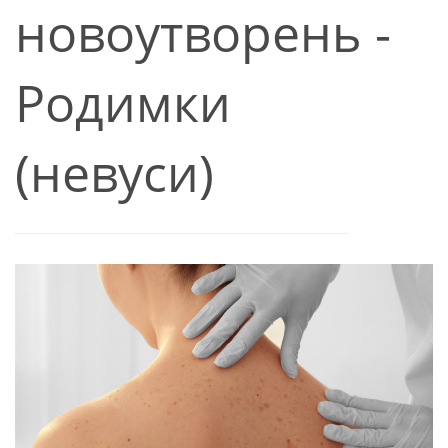
новоутворень -
Родимки
(невуси)