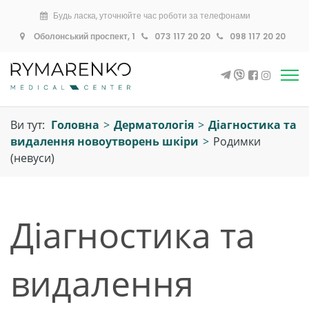
Будь ласка, уточнюйте час роботи за телефонами
Оболонський проспект, 1
073 117 20 20
098 117 20 20
Ви тут:
Головна
>
Дерматологія
>
Діагностика та
видалення новоутворень шкіри
>
Родимки
(невуси)
Діагностика та
видалення