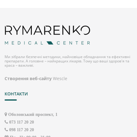
Ми зібрали безпечні методики, найновіше обладнання та ефективні
препарати. А головне – найкращих лікарів. Тому що ваші здоров'я та
краса – важливі.
Створення веб-сайту
Wescle
КОНТАКТИ
Оболонський проспект, 1
073 117 20 20
098 117 20 20