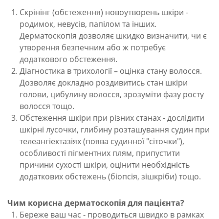
Скрінінг (обстеження) новоутворень шкіри -
родимок, невусів, папілом та інших.
Дерматоскопія дозволяє шкидко визначити, чи є
утворення безпечним або ж потребує
додаткового обстеження.
Діагностика в трихології – оцінка стану волосся.
Дозволяє докладно роздивитись стан шкіри
голови, цибулину волосся, зрозуміти фазу росту
волосся тощо.
Обстеження шкіри при різних станах - дослідити
шкірні лусочки, глибину розташування судин при
телеангіектазіях (поява судинної "сіточки"),
особливості пігментних плям, припустити
причини сухості шкіри, оцінити необхідність
додаткових обстежень (біопсія, зішкріби) тощо.
Чим корисна дерматоскопія для пацієнта?
Береже ваш час - проводиться швидко в рамках