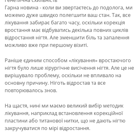
Генетична схильність
Гарна новина - коли ви звертаєтесь до подолога, ми
можемо дуже швидко полегшити ваш стан. Так, все
лікування забирає багато часу, оскільки корекція
вростання має відбуватись декілька повних циклів
відростання нігтя. Але зменшити біль та запалення
можливо вже при першому візиті.
Раніше єдиним способом «лікування» вростаючого
нігтя було лише хірургічне висічення нігтя. Але це не
вирішувало проблему, оскільки не впливало на
основну причину. Ніготь відростав та все
повторювалось знов.
На щастя, нині ми маємо великий вибір методик
лікування, наприклад встановлення корекційної
пластини або титанової нитки, що не дають нігтю
закручуватися по мірі відростання.