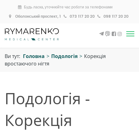
Будь ласка, уточнюйте час роботи за телефонами
Оболонський проспект, 1
073 117 20 20
098 117 20 20
Ви тут:
Головна
>
Подологія
>
Корекція
вростаючого нігтя
Подологія -
Корекція