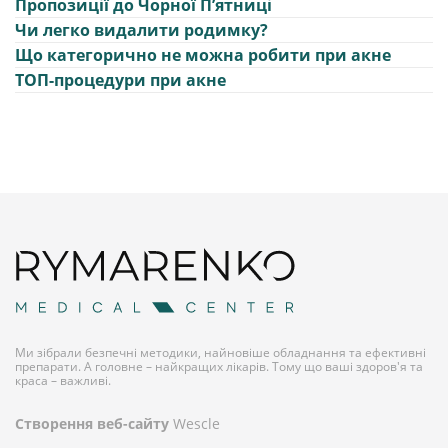
Пропозиції до Чорної Пʼятниці
Чи легко видалити родимку?
Що категорично не можна робити при акне
ТОП-процедури при акне
Ми зібрали безпечні методики, найновіше обладнання та ефективні
препарати. А головне – найкращих лікарів. Тому що ваші здоров'я та
краса – важливі.
Створення веб-сайту
Wescle