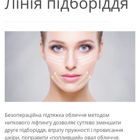
Лінія підборіддя
Безопераційна підтяжка обличчя методом
ниткового ліфтингу дозволяє суттєво зменшити
друге підборіддя, втрату пружності і провисання
шкіри, поправити «попливший» овал обличчя.