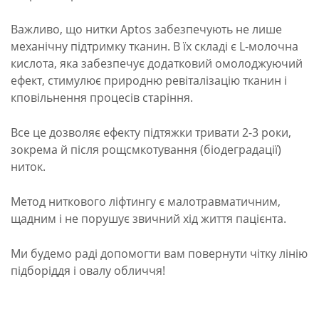
Важливо, що нитки Аptos забезпечують не лише
механічну підтримку тканин. В їх складі є L-молочна
кислота, яка забезпечує додатковий омолоджуючий
ефект, стимулює природню ревіталізацію тканин і
кповільнення процесів старіння.
Все це дозволяє ефекту підтяжки тривати 2-3 роки,
зокрема й після рощсмкотування (біодеградації)
ниток.
Метод ниткового ліфтингу є малотравматичним,
щадним і не порушує звичний хід життя пацієнта.
Ми будемо раді допомогти вам повернути чітку лінію
підборіддя і овалу обличчя!