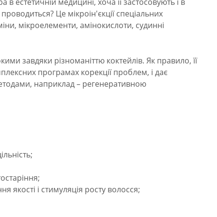
в естетичній медицині, хоча її застосовують і в
проводиться? Це мікроін'єкції спеціальних
аміни, мікроелементи, амінокислоти, судинні
ими завдяки різноманіттю коктейлів. Як правило, її
мплексних програмах корекції проблем, і дає
методами, наприклад – регенеративною
ільність;
тостаріння;
я якості і стимуляція росту волосся;