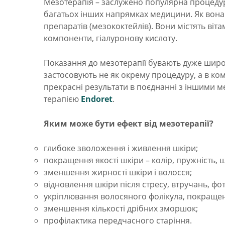
Мезотерапія – заслужено популярна процедура 
багатьох інших напрямках медицини. Як вона 
препаратів (мезококтейлів). Вони містять віт
компоненти, гіалуронову кислоту.
Показання до мезотерапії бувають дуже широк
застосовують не як окрему процедуру, а в ко
прекрасні результати в поєднанні з іншими 
терапією
Endoret
.
Яким може бути ефект від мезотерапії?
глибоке зволоження і живлення шкіри;
покращення якості шкіри – колір, пружність, щ
зменшення жирності шкіри і волосся;
відновлення шкіри після стресу, втручань, фо
укріплювання волосяного фолікула, покращенн
зменшення кількості дрібних зморшок;
профілактика передчасного старіння.